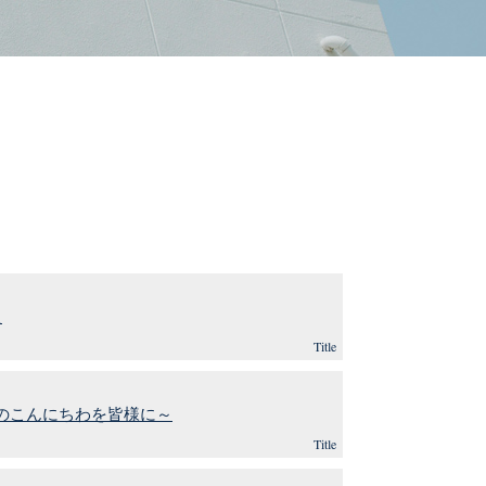
た
Title
のこんにちわを皆様に～
Title