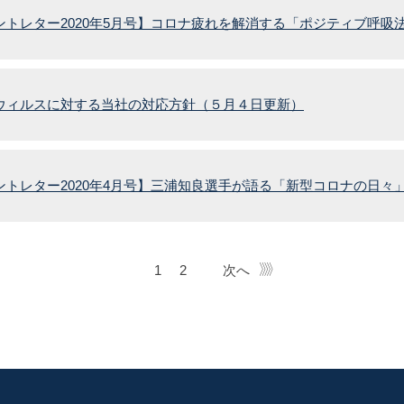
ントレター2020年5月号】コロナ疲れを解消する「ポジティブ呼吸
ウィルスに対する当社の対応方針（５月４日更新）
ントレター2020年4月号】三浦知良選手が語る「新型コロナの日々
1
2
次へ