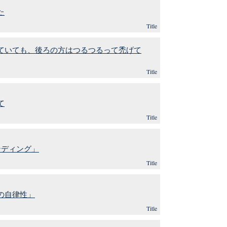
た
Title
ていても、後ろの方はつるつるって禿げて
Title
て
Title
ンディング」
Title
の自律性」
Title