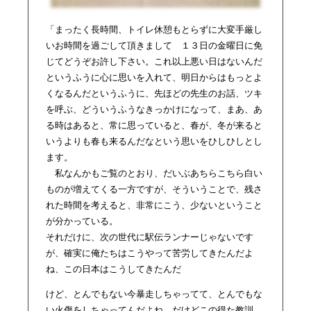
「まったく長時間、トイレ休憩もとらずに大変手厳し
いお時間を過ごして頂きまして １３日の金曜日に免
じてどうぞお許し下さい。これ以上悪い日はないんだ
というふうに心に思いを入れて、明日からはもっとよ
くなるんだというふうに、先ほどの先生のお話、ツキ
を呼ぶ、どういうふうなきっかけになって、まあ、あ
る時はあると、常に思っていると、春が、冬が来ると
いうよりも春も来るんだなという思いをひしひしとし
ます。
私なんかもご覧のとおり、だいぶあちらこちら白い
ものが増えてくる一方ですが、そういうことで、残さ
れた時間を考えると、非常にこう、少ないということ
が分かっている。
それだけに、次の世代に駅伝ランナーじゃないです
が、確実に俺たちはこうやって苦労してきたんだよ
ね、この日本はこうしてきたんだ
けど、とんでもない今暴走しちゃってて、とんでもな
い火傷をしちゃってんだよね。だけどこの得た教訓