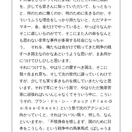
を、少しでも皆さんに知っていただいて、もっともっ
と、何のために働くのか、何のために生きるのか、そ
ういうふうな理念をしっかり持たないと、ただマネー
マネー、金、金だけでやっていると、やっぱりなんか
そこに虚しいものがでて、そこにまた人の命をなんと
も思わない非常な事件が多発する社会になっちゃ
う。 それを、俺たちは命がけで戦ってきた戦争の残
すべき国土なのかなあというような思いが、まあ何か
につけてひしひしと思います。
それにつけても、やはりこの愛すべき国土、そこに
我々生まれ育ち、そして次の世代に譲っていくわけで
すが、少しでも実り多きものを残していきたいなと思
います。それで常にそういう面で、やはりただ無茶苦
茶に頑張ればいいんじゃなくてそういう中に、こうい
うその、プラン・ドゥ・シ－・チェック（Ｐｌａｎ‐Ｄ
ｏ-Ｓｅｅ-Ｃｈｅｃｋ）という形で次のアクションに
向かっていくと、それはついつい我々、何しろ、なん
といいますか、「不惜身命を惜しまず、国のために日
本をこうしろ」という戦争中の馬車馬式（ばしゃうま