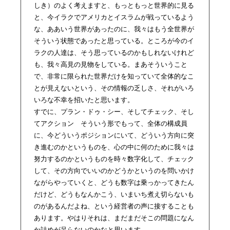
しき）のよく考えますと、もっともっと世界的に見る
と、今イラクでアメリカとイスラムが戦っているよう
な、ああいう世界があったのに、我々はもう全世界が
そういう状態であったと思っている。ところが今のイ
ラクの人達は、そう思っているのかもしれないけれど
も、我々高見の見物をしている。まあそういうこと
で、非常に限られた世界だけを知っていて全体的なこ
とが見えないという、その情報の乏しさ、それがいろ
いろな不幸を招いたと思います。
すでに、プラン・ドゥ・シー、そしてチェック、そし
てアクション そういう形でもって、全体の構成員
に、今どういうポジションにいて、どういう方向に突
き進むのかというものを、心の中に何のために我々は
努力するのかというものを時々数字化して、チェック
して、その方向でいいのかどうかというのを問いかけ
ながらやっていくと、どうも数字は乗っかってきたん
だけど、どうもなんかこう、いまいち煮え切らないも
のがあるんだよね、という経営者の声に接することも
あります。やはりそれは、まだまだそこの問題になん
か詰めが足らないのかなと思います。