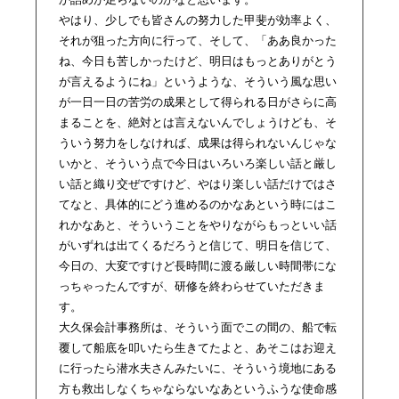
やはり、少しでも皆さんの努力した甲斐が効率よく、
それが狙った方向に行って、そして、「ああ良かった
ね、今日も苦しかったけど、明日はもっとありがとう
が言えるようにね」というような、そういう風な思い
が一日一日の苦労の成果として得られる日がさらに高
まることを、絶対とは言えないんでしょうけども、そ
ういう努力をしなければ、成果は得られないんじゃな
いかと、そういう点で今日はいろいろ楽しい話と厳し
い話と織り交ぜですけど、やはり楽しい話だけではさ
てなと、具体的にどう進めるのかなあという時にはこ
れかなあと、そういうことをやりながらもっといい話
がいずれは出てくるだろうと信じて、明日を信じて、
今日の、大変ですけど長時間に渡る厳しい時間帯にな
っちゃったんですが、研修を終わらせていただきま
す。
大久保会計事務所は、そういう面でこの間の、船で転
覆して船底を叩いたら生きてたよと、あそこはお迎え
に行ったら潜水夫さんみたいに、そういう境地にある
方も救出しなくちゃならないなあというふうな使命感