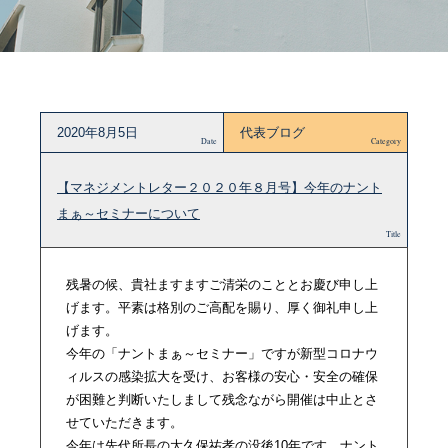
2020年8月5日
代表ブログ
Date
Category
【マネジメントレター２０２０年８月号】今年のナント
まぁ～セミナーについて
Title
残暑の候、貴社ますますご清栄のこととお慶び申し上
げます。平素は格別のご高配を賜り、厚く御礼申し上
げます。
今年の「ナントまぁ～セミナー」ですが新型コロナウ
ィルスの感染拡大を受け、お客様の安心・安全の確保
が困難と判断いたしまして残念ながら開催は中止とさ
せていただきます。
今年は先代所長の大久保祐孝の没後10年です。ナント