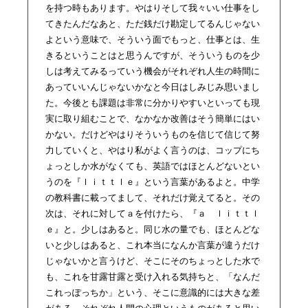
を持つ時もあります。やはりそして我々いい仕事をし
てきたんだなあと、ただ銭だけ勘定してるんじゃない
よという意味で、そういう面でもっと、仕事とは、生
きるということはと思うんですが、そういうものを少
しは考えてみるっていう機会がそれぞれ人生の時間に
あっていいんじゃないかなと今日はしみじみ思いまし
た。今後とも課題は非常に分かりやすいといっても現
実に取り組むことで、なかなか改善はそう簡単にはい
かない。だけどやはりそういうものを信じて信じて努
力していくと、やはり私がよく言うのは、コップにち
ょっとしか水がなくても、英語ではほとんどないとい
うのを『ｌｉｔｔｌｅ』という言葉があるよと。中学
の教科書に載ってまして、それだけ覚えてると。その
次は、それに対してａを付けたら、『ａ ｌｉｔｔｌ
ｅ』と。少しはあると。同じ水の量でも、ほとんどな
いと少しはあると、これ本当になんか言葉が違うだけ
じゃないかと言うけど、そこにそのちょっとした水で
も、これを甘露甘露と受け入れる気持ちと、「なんだ
これっぽっちか」という、そこに意識的には大きな差