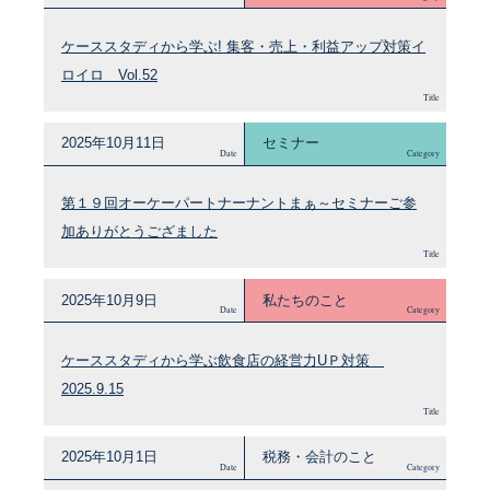
ケーススタディから学ぶ! 集客・売上・利益アップ対策イ
ロイロ Vol.52
Title
2025年10月11日
セミナー
Date
Category
第１９回オーケーパートナーナントまぁ～セミナーご参
加ありがとうござました
Title
2025年10月9日
私たちのこと
Date
Category
ケーススタディから学ぶ飲食店の経営力UＰ対策
2025.9.15
Title
2025年10月1日
税務・会計のこと
Date
Category