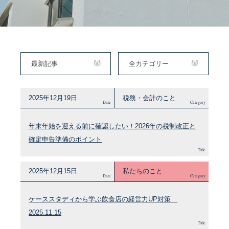
最新記事
全カテゴリー
2025年12月19日
税務・会計のこと
Date
Category
年末年始を迎える前に確認したい！2026年の税制改正と
確定申告準備のポイント
Title
2025年12月15日
私たちのこと
Date
Category
ケーススタディから学ぶ飲食店の経営力UP対策
2025.11.15
Title