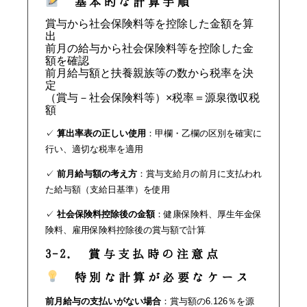
基本的な計算手順
賞与から社会保険料等を控除した金額を算
出
前月の給与から社会保険料等を控除した金
額を確認
前月給与額と扶養親族等の数から税率を決
定
（賞与－社会保険料等）×税率＝源泉徴収税
額
✓
算出率表の正しい使用
：甲欄・乙欄の区別を確実に
行い、適切な税率を適用
✓
前月給与額の考え方
：賞与支給月の前月に支払われ
た給与額（支給日基準）を使用
✓
社会保険料控除後の金額
：健康保険料、厚生年金保
険料、雇用保険料控除後の賞与額で計算
3-2. 賞与支払時の注意点
特別な計算が必要なケース
前月給与の支払いがない場合
：賞与額の6.126％を源