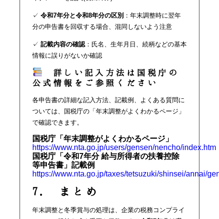
✓
令和7年分と令和8年分の区別
：年末調整時に翌年
分の申告書を回収する場合、混同しないよう注意
✓
記載内容の確認
：氏名、生年月日、続柄などの基本
情報に誤りがないか確認
詳しい記入方法は国税庁の
公式情報をご参照ください
各申告書の詳細な記入方法、記載例、よくある質問に
ついては、国税庁の「年末調整がよくわかるページ」
で確認できます。
国税庁「年末調整がよくわかるページ」
https://www.nta.go.jp/users/gensen/nencho/index.htm
国税庁「令和7年分 給与所得者の扶養控除
等申告書」記載例
https://www.nta.go.jp/taxes/tetsuzuki/shinsei/annai/g
7. まとめ
年末調整と冬季賞与の処理は、企業の税務コンプライ