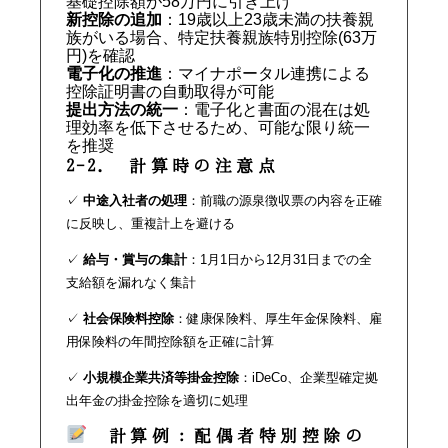
基礎控除額が58万円に引き上げ
新控除の追加
：19歳以上23歳未満の扶養親
族がいる場合、特定扶養親族特別控除(63万
円)を確認
電子化の推進
：マイナポータル連携による
控除証明書の自動取得が可能
提出方法の統一
：電子化と書面の混在は処
理効率を低下させるため、可能な限り統一
を推奨
2-2. 計算時の注意点
✓
中途入社者の処理
：前職の源泉徴収票の内容を正確
に反映し、重複計上を避ける
✓
給与・賞与の集計
：1月1日から12月31日までの全
支給額を漏れなく集計
✓
社会保険料控除
：健康保険料、厚生年金保険料、雇
用保険料の年間控除額を正確に計算
✓
小規模企業共済等掛金控除
：iDeCo、企業型確定拠
出年金の掛金控除を適切に処理
計算例：配偶者特別控除の