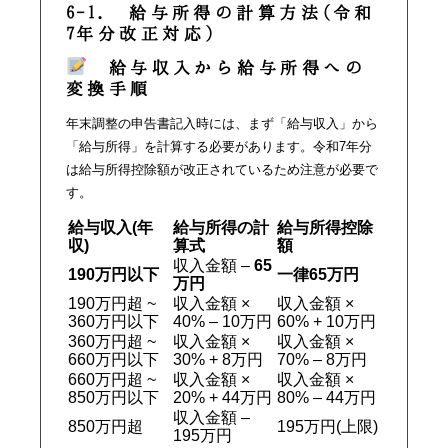
6-1. 給与所得の計算方法(令和
7年分改正対応)
給与収入から給与所得への
変換手順
年末調整の申告書記入時には、まず「給与収入」から
「給与所得」を計算する必要があります。令和7年分
は給与所得控除額が改正されているため注意が必要で
す。
給与収入(年
給与所得の計
給与所得控除
収)
算式
額
収入金額 –
65
190万円以下
一律65万円
万円
190万円超 ~
収入金額 ×
収入金額 ×
360万円以下
40% – 10万円
60% + 10万円
360万円超 ~
収入金額 ×
収入金額 ×
660万円以下
30% + 8万円
70% – 8万円
660万円超 ~
収入金額 ×
収入金額 ×
850万円以下
20% + 44万円
80% – 44万円
収入金額 –
850万円超
195万円(上限)
195万円