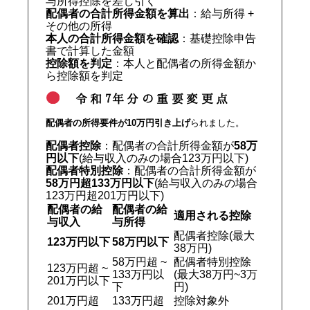
与所得控除を差し引く
配偶者の合計所得金額を算出
：給与所得 +
その他の所得
本人の合計所得金額を確認
：基礎控除申告
書で計算した金額
控除額を判定
：本人と配偶者の所得金額か
ら控除額を判定
令和7年分の重要変更点
配偶者の所得要件が10万円引き上げ
られました。
配偶者控除
：配偶者の合計所得金額が
58万
円以下
(給与収入のみの場合123万円以下)
配偶者特別控除
：配偶者の合計所得金額が
58万円超133万円以下
(給与収入のみの場合
123万円超201万円以下)
配偶者の給
配偶者の給
適用される控除
与収入
与所得
配偶者控除(最大
123万円以下
58万円以下
38万円)
58万円超 ~
配偶者特別控除
123万円超 ~
133万円以
(最大38万円~3万
201万円以下
下
円)
201万円超
133万円超
控除対象外