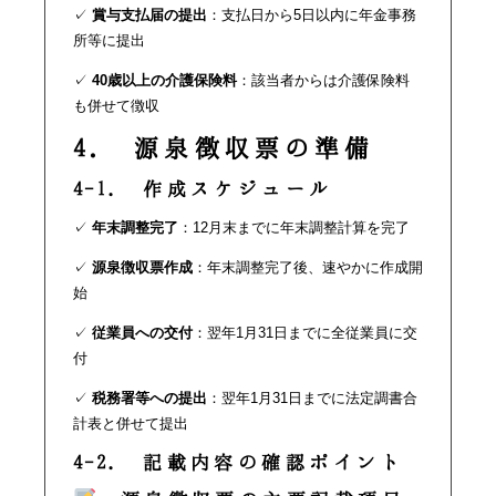
✓
賞与支払届の提出
：支払日から5日以内に年金事務
所等に提出
✓
40歳以上の介護保険料
：該当者からは介護保険料
も併せて徴収
4. 源泉徴収票の準備
4-1. 作成スケジュール
✓
年末調整完了
：12月末までに年末調整計算を完了
✓
源泉徴収票作成
：年末調整完了後、速やかに作成開
始
✓
従業員への交付
：翌年1月31日までに全従業員に交
付
✓
税務署等への提出
：翌年1月31日までに法定調書合
計表と併せて提出
4-2. 記載内容の確認ポイント