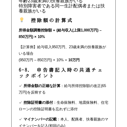
年齢23歳未満の扶養親族がいる
特別障害者である同一生計配偶者または扶
養親族がいる
控除額の計算式
所得金額調整控除額 = (給与収入(上限1,000万円) –
850万円) × 10%
【計算例】給与収入950万円、23歳未満の扶養親族が
いる場合
(950万円 – 850万円) × 10% =
10万円
6-8. 申告書記入時の共通チェ
ックポイント
✓
所得金額の正確な計算
：給与所得控除額の改正(65
万円)を反映する
✓
控除証明書の添付
：生命保険料、地震保険料、住宅
ローンの控除証明書を忘れずに添付
✓
マイナンバーの記載
：本人、配偶者、扶養親族のマ
イナンバーを記入(初回のみ)