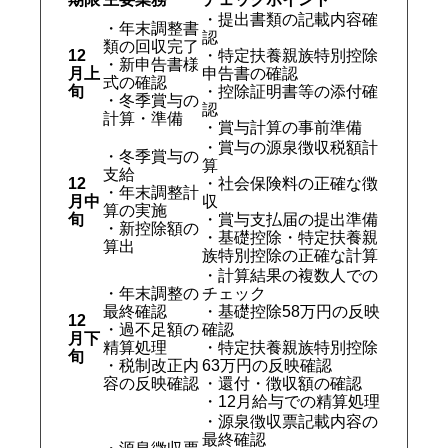
・提出書類の記載内容確
・年末調整書
認
類の回収完了
12
・特定扶養親族特別控除
・新申告書様
月上
申告書の確認
式の確認
旬
・控除証明書等の添付確
・冬季賞与の
認
計算・準備
・賞与計算の事前準備
・賞与の源泉徴収税額計
・冬季賞与の
算
支給
12
・社会保険料の正確な徴
・年末調整計
月中
収
算の実施
旬
・賞与支払届の提出準備
・新控除額の
・基礎控除・特定扶養親
算出
族特別控除の正確な計算
・計算結果の複数人での
・年末調整の
チェック
最終確認
・基礎控除58万円の反映
12
・過不足額の
確認
月下
精算処理
・特定扶養親族特別控除
旬
・税制改正内
63万円の反映確認
容の反映確認
・還付・徴収額の確認
・12月給与での精算処理
・源泉徴収票記載内容の
最終確認