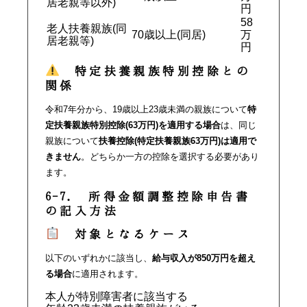
居老親等以外)
円
58
老人扶養親族(同
70歳以上(同居)
万
居老親等)
円
特定扶養親族特別控除との
関係
令和7年分から、19歳以上23歳未満の親族について
特
定扶養親族特別控除(63万円)を適用する場合
は、同じ
親族について
扶養控除(特定扶養親族63万円)は適用で
きません
。どちらか一方の控除を選択する必要があり
ます。
6-7. 所得金額調整控除申告書
の記入方法
対象となるケース
以下のいずれかに該当し、
給与収入が850万円を超え
る場合
に適用されます。
本人が特別障害者に該当する