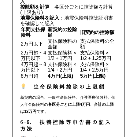
入
控除額を計算
：各区分ごとに控除額を計算
(上限あり)
地震保険料を記入
：地震保険料控除証明書
を確認して記入
年間支払保
新契約の控除
旧契約の控除額
険料
額
支払保険料の
支払保険料の全
2万円以下
全額
額
2万円超 ~ 4
支払保険料 ×
支払保険料 ×
万円以下
1/2 + 1万円
1/2 + 1.25万円
4万円超 ~ 8
支払保険料 ×
支払保険料 ×
万円以下
1/4 + 2万円
1/4 + 2.5万円
8万円超
4万円(上限)
5万円(上限)
生命保険料控除の上限額
新契約の場合、一般生命保険料、介護医療保険料、個
人年金保険料の
各区分ごとに上限4万円
、
合計の上限
は12万円
です。
6-6. 扶養控除等申告書の記入
方法