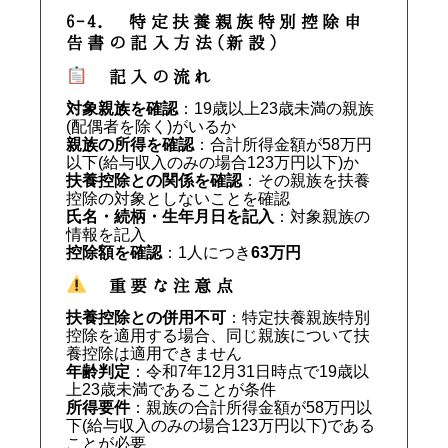
6-4. 特定扶養親族特別控除申
告書の記入方法(新設)
記入の流れ
対象親族を確認
：19歳以上23歳未満の親族
(配偶者を除く)がいるか
親族の所得を確認
：合計所得金額が58万円
以下(給与収入のみの場合123万円以下)か
扶養控除との関係を確認
：その親族を扶養
控除の対象としないことを確認
氏名・続柄・生年月日を記入
：対象親族の
情報を記入
控除額を確認
：1人につき
63万円
重要な注意点
扶養控除との併用不可
：特定扶養親族特別
控除を適用する場合、同じ親族について扶
養控除は適用できません
年齢判定
：令和7年12月31日時点で19歳以
上23歳未満であることが条件
所得要件
：親族の合計所得金額が58万円以
下(給与収入のみの場合123万円以下)である
ことが必要