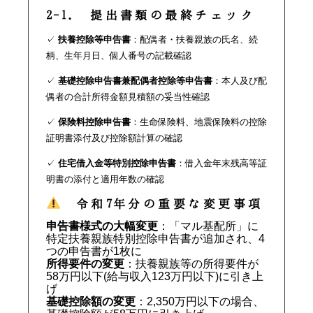
2-1. 提出書類の最終チェック
✓
扶養控除等申告書
：配偶者・扶養親族の氏名、続
柄、生年月日、個人番号の記載確認
✓
基礎控除申告書兼配偶者控除等申告書
：本人及び配
偶者の合計所得金額見積額の妥当性確認
✓
保険料控除申告書
：生命保険料、地震保険料の控除
証明書添付及び控除額計算の確認
✓
住宅借入金等特別控除申告書
：借入金年末残高等証
明書の添付と適用年数の確認
令和7年分の重要な変更事項
申告書様式の大幅変更
：「マル基配所」に
特定扶養親族特別控除申告書が追加され、4
つの申告書が1枚に
所得要件の変更
：扶養親族等の所得要件が
58万円以下(給与収入123万円以下)に引き上
げ
基礎控除額の変更
：2,350万円以下の場合、