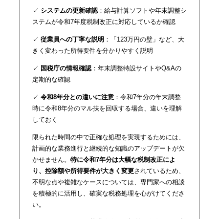
✓
システムの更新確認
：給与計算ソフトや年末調整シ
ステムが令和7年度税制改正に対応しているか確認
✓
従業員への丁寧な説明
：「123万円の壁」など、大
きく変わった所得要件を分かりやすく説明
✓
国税庁の情報確認
：年末調整特設サイトやQ&Aの
定期的な確認
✓
令和8年分との違いに注意
：令和7年分の年末調整
時に令和8年分のマル扶を回収する場合、違いを理解
しておく
限られた時間の中で正確な処理を実現するためには、
計画的な業務進行と継続的な知識のアップデートが欠
かせません。
特に令和7年分は大幅な税制改正によ
り、控除額や所得要件が大きく変更
されているため、
不明な点や複雑なケースについては、専門家への相談
を積極的に活用し、確実な税務処理を心がけてくださ
い。