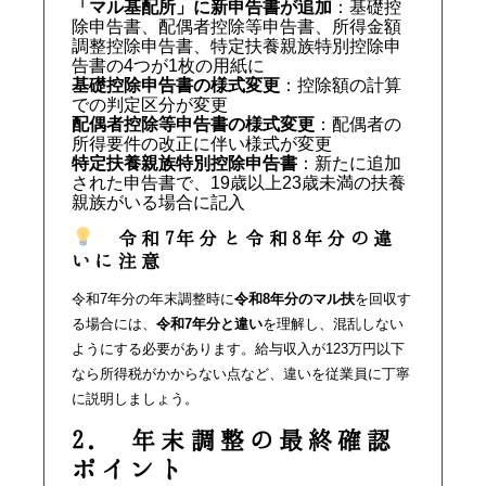
「マル基配所」に新申告書が追加
：基礎控
除申告書、配偶者控除等申告書、所得金額
調整控除申告書、特定扶養親族特別控除申
告書の4つが1枚の用紙に
基礎控除申告書の様式変更
：控除額の計算
での判定区分が変更
配偶者控除等申告書の様式変更
：配偶者の
所得要件の改正に伴い様式が変更
特定扶養親族特別控除申告書
：新たに追加
された申告書で、19歳以上23歳未満の扶養
親族がいる場合に記入
令和7年分と令和8年分の違
いに注意
令和7年分の年末調整時に
令和8年分のマル扶
を回収す
る場合には、
令和7年分と違い
を理解し、混乱しない
ようにする必要があります。給与収入が123万円以下
なら所得税がかからない点など、違いを従業員に丁寧
に説明しましょう。
2. 年末調整の最終確認
ポイント