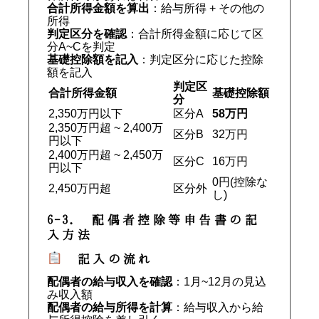
合計所得金額を算出
：給与所得 + その他の
所得
判定区分を確認
：合計所得金額に応じて区
分A~Cを判定
基礎控除額を記入
：判定区分に応じた控除
額を記入
判定区
合計所得金額
基礎控除額
分
2,350万円以下
区分A
58万円
2,350万円超 ~ 2,400万
区分B
32万円
円以下
2,400万円超 ~ 2,450万
区分C
16万円
円以下
0円(控除な
2,450万円超
区分外
し)
6-3. 配偶者控除等申告書の記
入方法
記入の流れ
配偶者の給与収入を確認
：1月~12月の見込
み収入額
配偶者の給与所得を計算
：給与収入から給