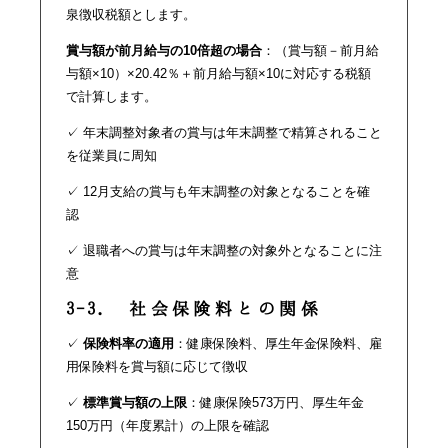
泉徴収税額とします。
賞与額が前月給与の10倍超の場合
：（賞与額－前月給
与額×10）×20.42％＋前月給与額×10に対応する税額
で計算します。
✓ 年末調整対象者の賞与は年末調整で精算されること
を従業員に周知
✓ 12月支給の賞与も年末調整の対象となることを確
認
✓ 退職者への賞与は年末調整の対象外となることに注
意
3-3. 社会保険料との関係
✓
保険料率の適用
：健康保険料、厚生年金保険料、雇
用保険料を賞与額に応じて徴収
✓
標準賞与額の上限
：健康保険573万円、厚生年金
150万円（年度累計）の上限を確認