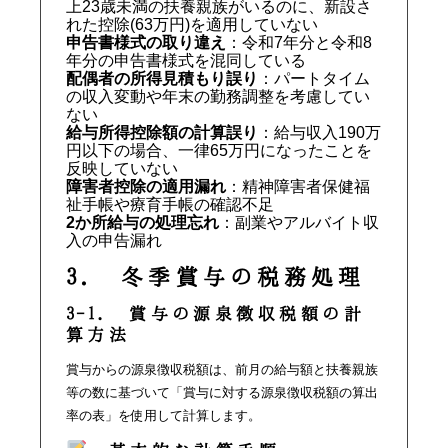
上23歳未満の扶養親族がいるのに、新設さ
れた控除(63万円)を適用していない
申告書様式の取り違え
：令和7年分と令和8
年分の申告書様式を混同している
配偶者の所得見積もり誤り
：パートタイム
の収入変動や年末の勤務調整を考慮してい
ない
給与所得控除額の計算誤り
：給与収入190万
円以下の場合、一律65万円になったことを
反映していない
障害者控除の適用漏れ
：精神障害者保健福
祉手帳や療育手帳の確認不足
2か所給与の処理忘れ
：副業やアルバイト収
入の申告漏れ
3. 冬季賞与の税務処理
3-1. 賞与の源泉徴収税額の計
算方法
賞与からの源泉徴収税額は、前月の給与額と扶養親族
等の数に基づいて「賞与に対する源泉徴収税額の算出
率の表」を使用して計算します。