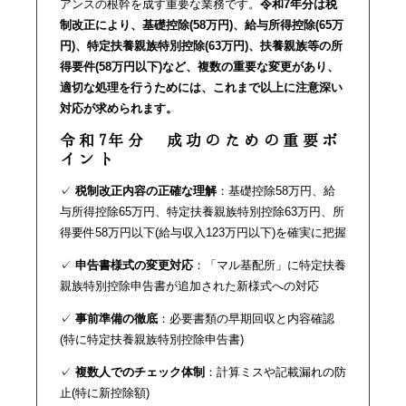
アンスの根幹を成す重要な業務です。
令和7年分は税
制改正により、基礎控除(58万円)、給与所得控除(65万
円)、特定扶養親族特別控除(63万円)、扶養親族等の所
得要件(58万円以下)など、複数の重要な変更があり、
適切な処理を行うためには、これまで以上に注意深い
対応が求められます。
令和7年分 成功のための重要ポ
イント
✓
税制改正内容の正確な理解
：基礎控除58万円、給
与所得控除65万円、特定扶養親族特別控除63万円、所
得要件58万円以下(給与収入123万円以下)を確実に把握
✓
申告書様式の変更対応
：「マル基配所」に特定扶養
親族特別控除申告書が追加された新様式への対応
✓
事前準備の徹底
：必要書類の早期回収と内容確認
(特に特定扶養親族特別控除申告書)
✓
複数人でのチェック体制
：計算ミスや記載漏れの防
止(特に新控除額)