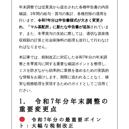
年末調整では従業員から提出された各種申告書の内容
確認、1年間の給与・賞与の集計、各種控除の適用を
行います。
令和7年分は申告書様式が大きく変更さ
れ、「マル基配所」に新たな申告書が追加
されていま
す。また、冬季賞与の支給に際しては、適切な源泉徴
収税額の計算と社会保険料の処理も並行して行わなけ
ればなりません。
本記事では、税制改正に対応した令和7年分の年末調
整と冬季賞与に関する重要な確認ポイントを整理し、
ミスを防ぎながら効率的に業務を進めるための実践的
な情報をお届けします。期限に追われることなく、確
実な税務処理を実現するためのガイドとしてご活用く
ださい。
1. 令和7年分年末調整の
重要変更点
令和7年分の最重要ポイン
ト：大幅な税制改正