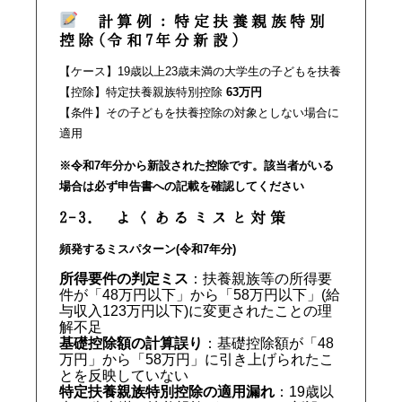
計算例：特定扶養親族特別
控除(令和7年分新設)
【ケース】19歳以上23歳未満の大学生の子どもを扶養
【控除】特定扶養親族特別控除
63万円
【条件】その子どもを扶養控除の対象としない場合に
適用
※令和7年分から新設された控除です。該当者がいる
場合は必ず申告書への記載を確認してください
2-3. よくあるミスと対策
頻発するミスパターン(令和7年分)
所得要件の判定ミス
：扶養親族等の所得要
件が「48万円以下」から「58万円以下」(給
与収入123万円以下)に変更されたことの理
解不足
基礎控除額の計算誤り
：基礎控除額が「48
万円」から「58万円」に引き上げられたこ
とを反映していない
特定扶養親族特別控除の適用漏れ
：19歳以