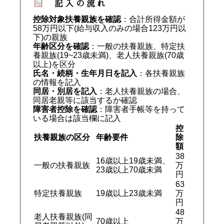
記入の流れ
控除対象扶養親族を確認
：合計所得金額が
58万円以下(給与収入のみの場合123万円以
下)の親族
年齢区分を確認
：一般の扶養親族、特定扶
養親族(19~23歳未満)、老人扶養親族(70歳
以上)を区分
氏名・続柄・生年月日を記入
：各扶養親族
の情報を記入
同居・別居を記入
：老人扶養親族の場合、
同居老親等に該当するか確認
障害者控除を確認
：障害者手帳等を持って
いる場合は該当欄に記入
控
扶養親族の区分
年齢要件
除
額
38
16歳以上19歳未満、
一般の扶養親族
万
23歳以上70歳未満
円
63
特定扶養親族
19歳以上23歳未満
万
円
48
老人扶養親族(同
70歳以上
万