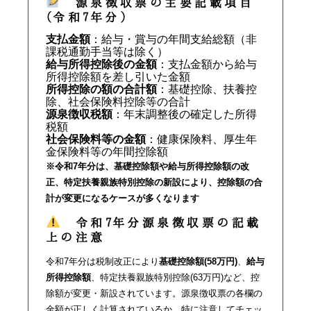
源泉徴収票の主要記載項目
(令和7年分)
支払金額
：給与・賞与の年間支給総額（非
課税通勤手当等は除く）
給与所得控除後の金額
：支払金額から給与
所得控除額を差し引いた金額
所得控除の額の合計額
：基礎控除、扶養控
除、社会保険料控除等の合計
源泉徴収税額
：年末調整後の確定した所得
税額
社会保険料等の金額
：健康保険料、厚生年
金保険料等の年間控除額
※令和7年分は、基礎控除額や給与所得控除額の改
正、特定扶養親族特別控除の新設により、控除額の合
計が変更になるケースが多くなります
令和7年分源泉徴収票の記載
上の注意
令和7年分は税制改正により
基礎控除額(58万円)
、
給与
所得控除額
、特定扶養親族特別控除(63万円)など、控
除額が変更・新設されています。源泉徴収票の各欄の
金額が正しく計算されているか、特に注意してチェッ