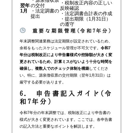
・源泉徴収票
・税制改正内容の正しい
翌年
の交付
反映確認
1月
・法定調書の
・法定調書合計表の作成
提出
・提出期限（1月31日）
の遵守
重要な期限管理(令和7年分)
年末調整関連業務は法定期限が設定されているため、
余裕をもったスケジュール管理が不可欠です。
令和7
年分は税制改正により申告書様式や控除額が大きく変
更されているため、計算ミスがないよう十分な時間を
確保し、複数人でのチェック体制を構築
してくださ
い。特に、源泉徴収票の交付期限（翌年1月31日）は
厳守する必要があります。
6. 申告書記入ガイド(令
和7年分)
令和7年分の年末調整では、税制改正により申告書の
様式が大きく変更されています。ここでは、各申告書
の記入方法と重要なポイントを解説します。