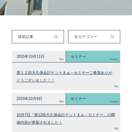
最新記事
全カテゴリー
2015年10月11日
セミナー
Date
Category
第１２回大久保会計ナントまぁ～セミナーご参加ありが
とうございました！！
Title
2015年10月8日
セミナー
Date
Category
10月7日「第12回大久保会計ナントまぁ～セミナー」の開
催内容が更新されました！
Title