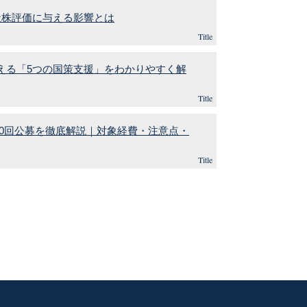
社株評価に与える影響とは
Title
える「5つの国策支援」をわかりやすく解
Title
20回公募を徹底解説｜対象経費・注意点・
Title