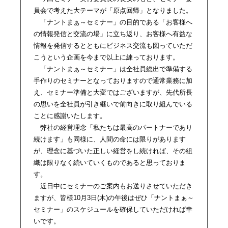
員会で考えた大テーマが「原点回帰」となりました。
「ナントまぁ～セミナー」の目的である「お客様へ
の情報発信と交流の場」に立ち返り、お客様へ有益な
情報を発信するとともにビジネス交流も図っていただ
こうという企画を今まで以上に練っております。
「ナントまぁ～セミナー」は全社員総出で準備する
手作りのセミナーとなっておりますので通常業務に加
え、セミナー準備と大変ではございますが、先代所長
の思いを全社員が引き継いで前向きに取り組んでいる
ことに感謝いたします。
弊社の経営理念「私たちは最高のパートナーであり
続けます」も同様に、人間の命には限りがあります
が、理念に基づいた正しい経営をし続ければ、その組
織は限りなく続いていくものであると思っておりま
す。
近日中にセミナーのご案内もお送りさせていただき
ますが、皆様10月3日(木)の午後はぜひ「ナントまぁ～
セミナー」のスケジュールを確保していただければ幸
いです。