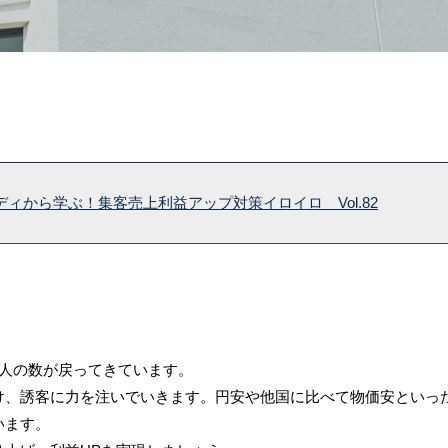
ィから学ぶ！集客売上利益アップ対策イロイロ Vol.82
国人の数が戻ってきています。
け、誘客に力を注いでいきます。円安や他国に比べて物価安といっ
います。