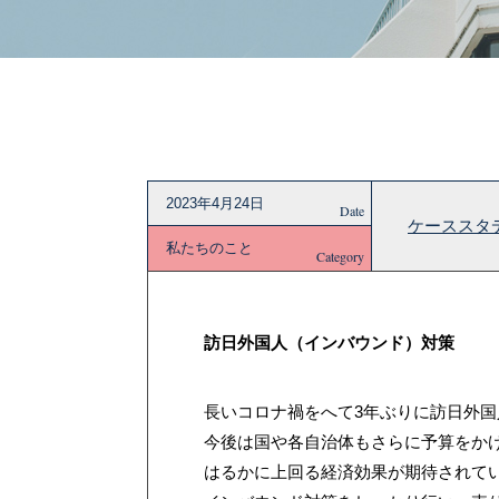
2023年4月24日
Date
ケーススタデ
私たちのこと
Category
訪日外国人（インバウンド）対策
長いコロナ禍をへて3年ぶりに訪日外
今後は国や各自治体もさらに予算をか
はるかに上回る経済効果が期待されて