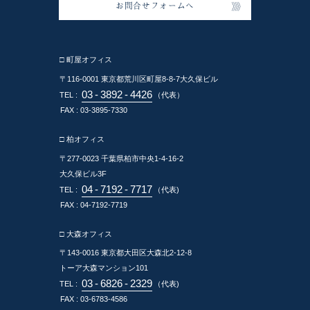
お問合せフォームへ
□ 町屋オフィス
〒116-0001
東京都荒川区町屋8-8-7大久保ビル
03
-
3892
-
4426
TEL :
（代表）
FAX : 03-3895-7330
□ 柏オフィス
〒277-0023
千葉県柏市中央1-4-16-2
大久保ビル3F
04
-
7192
-
7717
TEL :
（代表)
FAX : 04-7192-7719
□ 大森オフィス
〒143-0016
東京都大田区大森北2-12-8
トーア大森マンション101
03
-
6826
-
2329
TEL :
（代表)
FAX : 03-6783-4586