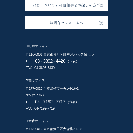
経営についての相談相手をお探しの方へ
お問合せフォームへ
□ 町屋オフィス
〒116-0001
東京都荒川区町屋8-8-7大久保ビル
03
-
3892
-
4426
TEL :
（代表）
FAX : 03-3895-7330
□ 柏オフィス
〒277-0023
千葉県柏市中央1-4-16-2
大久保ビル3F
04
-
7192
-
7717
TEL :
（代表)
FAX : 04-7192-7719
□ 大森オフィス
〒143-0016
東京都大田区大森北2-12-8