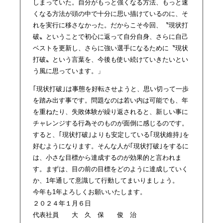
しまっていた。自分がもっと強くなる方法、もっと速
くなる方法が頭の中で十分に思い描けているのに、そ
れを実行に移さなかった。だからこそ今回、〝現状打
破〟ということで初心に返って自分自身、さらに自己
ベストを更新し、さらに強い選手になるために〝現状
打破〟という言葉を、今後も使い続けていきたいとい
う風に思っています。」
｢現状打破｣は事態を好転させようと、思い切って一歩
を踏み出す事です。問題なのは若い内は可能でも、年
を重ねたり、失敗体験が繰り返されると、新しい事に
チャレンジする行為そのものが面倒に感じるのです。
すると、｢現状打破｣よりも安定している｢現状維持｣を
好むようになります。そんな人が｢現状打破｣をするに
は、小さな目標から達成するのが効果的と言われま
す。まずは、目の前の目標をどのように達成していく
か、1年通して意識して行動してまいりましょう。
今年も1年よろしくお願いいたします。
２０２４年１月６日
代表社員 大 久 保 俊 治