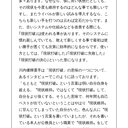
多々あります。なぜなら、仮に良い状態だとしても、
その現状を今度も維持するのはどんな事でも難しいで
すし、またライバルが新しい試みを導入するなら、こ
ちらも新しい手を打つのは云わば定石だからです。ま
た、古いシステムや仕組みなどを改善する際にも、
｢現状打破｣は使われる事があります。そのシステムに
慣れ親しんでいても、敢えて新しくする事で最初は使
い勝手が悪くても次第に効率的になるからです。使い
方としては、｢現状打破した｣｢現状打破に失敗した｣
｢現状打破の決心｣といった形になります。
川内優輝選手は「現状打破」の意味の一つについて、
あるインタビューでこのように語っております。
「もともと〝現状打破〟という言葉は弱い自分自身を
超える。〝現状維持〟ではなくて〝現状打破〟して、
自分をより強くする。そうした意味で、何年間も自己
ベストが出ていないということはやはり〝現状維持〟
に甘んじてしまっていた自分がいた。色んな人に〝現
状打破〟という言葉を書いていましたが、それを書い
ている本人が公務員という職業で〝現状維持〟をして