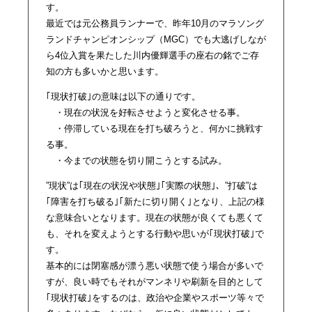
す。
最近では元公務員ランナーで、昨年10月のマラソング
ランドチャンピオンシップ（MGC）でも大逃げしなが
ら4位入賞を果たした川内優輝選手の座右の銘でご存
知の方も多いかと思います。
｢現状打破｣の意味は以下の通りです。
・現在の状況を好転させようと変化させる事。
・停滞している現在を打ち破ろうと、何かに挑戦す
る事。
・今までの状態を切り開こうとする試み。
”現状”は｢現在の状況や状態｣｢実際の状態｣、”打破”は
｢障害を打ち破る｣｢新たに切り開く｣となり、上記の様
な意味合いとなります。現在の状態が良くても悪くて
も、それを変えようとする行動や思いが｢現状打破｣で
す。
基本的には閉塞感が漂う悪い状態で使う場合が多いで
すが、良い時でもそれがマンネリや刷新を目的として
｢現状打破｣をするのは、政治や企業やスポーツ等々で