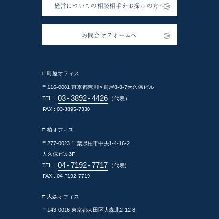
経営についての相談相手をお探しの方へ
お問合せフォームへ
□ 町屋オフィス
〒116-0001
東京都荒川区町屋8-8-7大久保ビル
03
-
3892
-
4426
TEL :
（代表）
FAX : 03-3895-7330
□ 柏オフィス
〒277-0023
千葉県柏市中央1-4-16-2
大久保ビル3F
04
-
7192
-
7717
TEL :
（代表)
FAX : 04-7192-7719
□ 大森オフィス
〒143-0016
東京都大田区大森北2-12-8