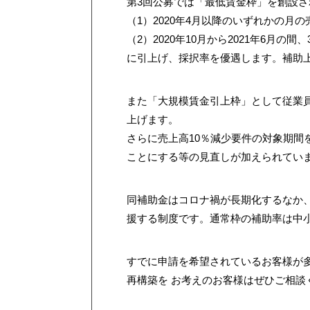
第3回公募では「最低賃金枠」を創設さ
（1）2020年4月以降のいずれかの月
（2）2020年10月から2021年6月
に引上げ、採択率を優遇します。補助上
また「大規模賃金引上枠」として従業員数
上げます。
さらに売上高10％減少要件の対象期間
ことにする等の見直しが加えられてい
同補助金はコロナ禍が長期化するなか
援する制度です。通常枠の補助率は中小
すでに申請を希望されているお客様が
再構築を お考えのお客様はぜひご相談