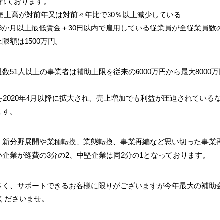
れております。
の売上高が対前年又は対前々年比で30％以上減少している
の間、3か月以上最低賃金＋30円以内で雇用している従業員が全従業員数
限額は1500万円。
51人以上の事業者は補助上限を従来の6000万円から最大8000万
を2020年4月以降に拡大され、売上増加でも利益が圧迫されてい
ます。
、新分野展開や業種転換、業態転換、事業再編など思い切った事業
企業が経費の3分の2、中堅企業は同2分の1となっております。
多く、サポートできるお客様に限りがございますが今年最大の補助
くださいませ。