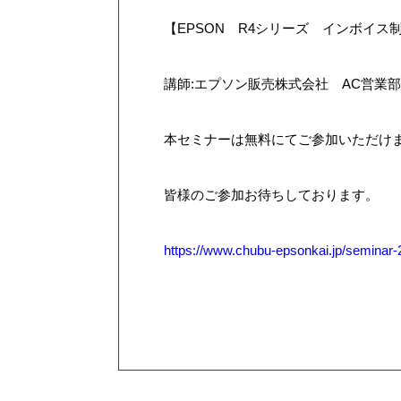
【EPSON R4シリーズ インボイス
講師:エプソン販売株式会社 AC営業
本セミナーは無料にてご参加いただけ
皆様のご参加お待ちしております。
https://www.chubu-epsonkai.jp/seminar