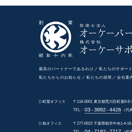
最高のパートナーであるわけ
私たちのサポー
私たちからのお知らせ
私たちの採用
会社案
□ 町屋オフィス
〒116-0001
東京都荒川区町屋8-8
03
-
3892
-
4426
TEL :
（代
□ 柏オフィス
〒277-0023
千葉県柏市中央1-4-16
04
-
7192
-
7717
TEL :
（代表