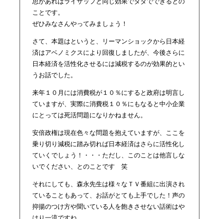
思があればライザップと同じ効果でタダでできるとの
ことです。
ぜひみなさんやってみましょう！
さて、本題はというと、リーマンショックから日本経
済はアベノミクスにより回復しましたが、今後さらに
日本経済を活性化させるには減税するのが効果的とい
うお話でした。
来年１０月には消費税が１０％にすると政府は明言し
ていますが、実際に消費税１０％にもなると中小企業
にとっては死活問題になりかねません。
安倍政権は現在色々な問題を抱えていますが、ここを
乗り切り減税に踏み切れば日本経済はさらに活性化し
ていくでしょう！・・・ただし、このことは他言しな
いでください、とのことです 笑
それにしても、森永先生は様々なＴＶ番組に出演され
ていることもあって、お話がとても上手でした！声の
抑揚のつけ方や聞いている人を飽きさせない話術はや
はり一流ですね。