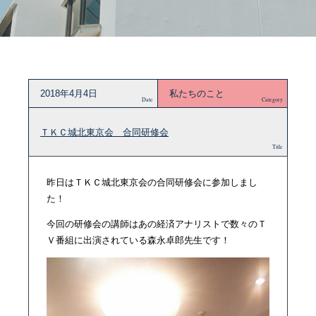
2018年4月4日
私たちのこと
Date
Category
ＴＫＣ城北東京会 合同研修会
Title
昨日はＴＫＣ城北東京会の合同研修会に参加しまし
た！
今回の研修会の講師はあの経済アナリストで数々のＴ
Ｖ番組に出演されている森永卓郎先生です！