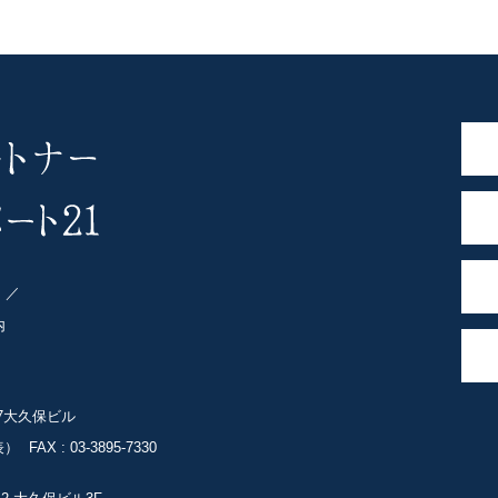
ト
内
-7大久保ビル
表）
FAX : 03-3895-7330