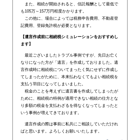
また、相続が開始されると、信託報酬として最低で
も105万～157万円程度かかります。
この他に、場合によっては税務申告費用、不動産登
記費用、登録免許税が必要となります。
【遺言作成前に相続税シミュレーションをおすすめし
ます】
最近ございましたトラブル事例ですが、先日お亡く
なりになった方が「遺言」を作成しておりました。遺
言作成時に相続税についてまったく気にせずに作成し
てしまったがために、本来払わなくてもよい相続税を
支払う羽目になってしまいました。
税金のことを考えずに遺言書を作成してしまったが
ために、相続税の特例が適用できない相続の仕方とな
り多額の税金を支払わざるを得なくなってしまったと
いう事例が増えてきております。
遺言作成の際は事前に私共にご相談していただけれ
ばと思います。よろしくお願いいたします。