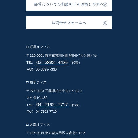
経営についての相談相手をお探しの方へ
お問合せフォームへ
□ 町屋オフィス
〒116-0001
東京都荒川区町屋8-8-7大久保ビル
03
-
3892
-
4426
TEL :
（代表）
FAX : 03-3895-7330
□ 柏オフィス
〒277-0023
千葉県柏市中央1-4-16-2
大久保ビル3F
04
-
7192
-
7717
TEL :
（代表)
FAX : 04-7192-7719
□ 大森オフィス
〒143-0016
東京都大田区大森北2-12-8