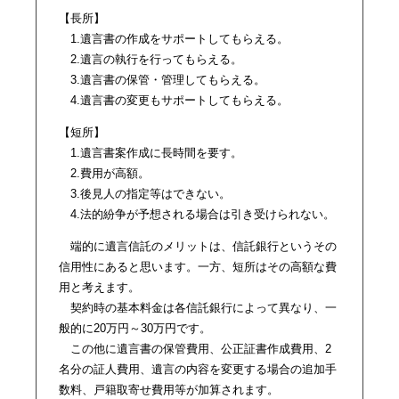
【長所】
1.遺言書の作成をサポートしてもらえる。
2.遺言の執行を行ってもらえる。
3.遺言書の保管・管理してもらえる。
4.遺言書の変更もサポートしてもらえる。
【短所】
1.遺言書案作成に長時間を要す。
2.費用が高額。
3.後見人の指定等はできない。
4.法的紛争が予想される場合は引き受けられない。
端的に遺言信託のメリットは、信託銀行というその
信用性にあると思います。一方、短所はその高額な費
用と考えます。
契約時の基本料金は各信託銀行によって異なり、一
般的に20万円～30万円です。
この他に遺言書の保管費用、公正証書作成費用、2
名分の証人費用、遺言の内容を変更する場合の追加手
数料、戸籍取寄せ費用等が加算されます。