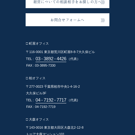
経営についての相談相手をお探しの方へ
お問合せフォームへ
□ 町屋オフィス
〒116-0001
東京都荒川区町屋8-8-7大久保ビル
03
-
3892
-
4426
TEL :
（代表）
FAX : 03-3895-7330
□ 柏オフィス
〒277-0023
千葉県柏市中央1-4-16-2
大久保ビル3F
04
-
7192
-
7717
TEL :
（代表)
FAX : 04-7192-7719
□ 大森オフィス
〒143-0016
東京都大田区大森北2-12-8
トーア大森マンション101