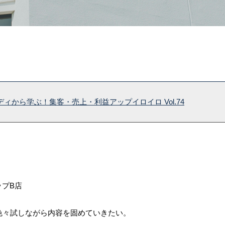
ィから学ぶ！集客・売上・利益アップイロイロ Vol.74
ップB店
色々試しながら内容を固めていきたい。