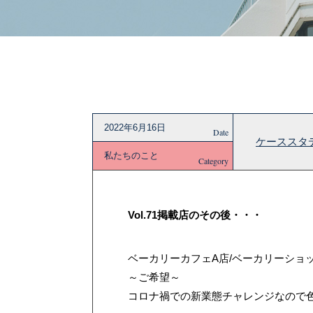
2022年6月16日
Date
ケーススタデ
私たちのこと
Category
Vol.71掲載店のその後・・・
ベーカリーカフェA店/ベーカリーショ
～ご希望～
コロナ禍での新業態チャレンジなので