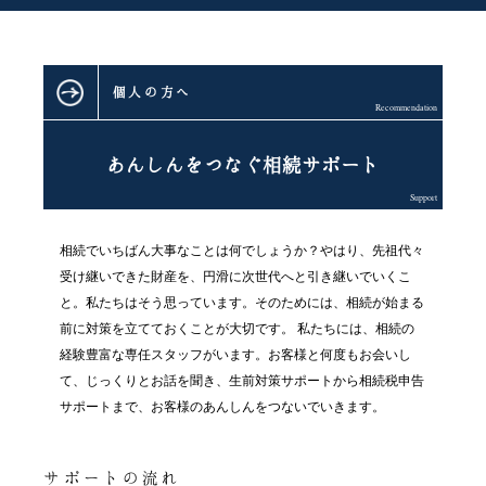
個人の方へ
Recommendation
あんしんをつなぐ相続サポート
Support
相続でいちばん大事なことは何でしょうか？
やはり、先祖代々
受け継いできた財産を、
円滑に次世代へと引き継いでいくこ
と。
私たちはそう思っています。
そのためには、相続が始まる
前に対策を
立てておくことが大切です。
私たちには、相続の
経験豊富な
専任スタッフがいます。
お客様と何度もお会いし
て、
じっくりとお話を聞き、
生前対策サポートから
相続税申告
サポートまで、
お客様のあんしんをつないでいきます。
サポートの流れ