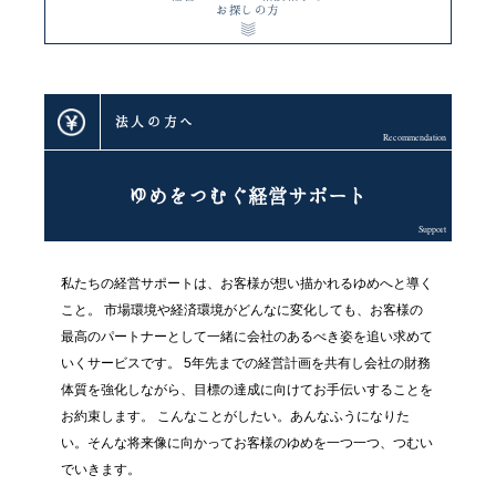
お探しの方
法人の方へ
Recommendation
ゆめをつむぐ経営サポート
Support
私たちの経営サポートは、
お客様が想い描かれるゆめへと導く
こと。
市場環境や経済環境がどんなに変化しても、
お客様の
最高のパートナーとして一緒に会社の
あるべき姿を追い求めて
いくサービスです。
5年先までの経営計画を共有し
会社の財務
体質を強化しながら、目標の達成に向けてお手伝いすることを
お約束します。
こんなことがしたい。
あんなふうになりた
い。
そんな将来像に向かって
お客様のゆめを一つ一つ、つむい
でいきます。