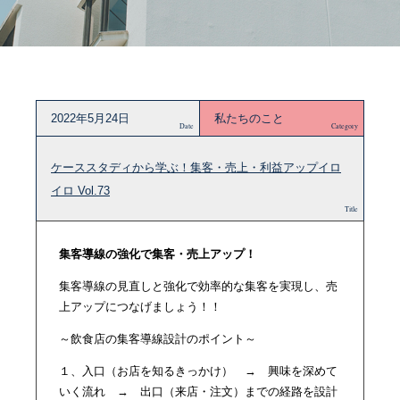
2022年5月24日
私たちのこと
Date
Category
ケーススタディから学ぶ！集客・売上・利益アップイロ
イロ Vol.73
Title
集客導線の強化で集客・売上アップ！
集客導線の見直しと強化で効率的な集客を実現し、売
上アップにつなげましょう！！
～飲食店の集客導線設計のポイント～
１、入口（お店を知るきっかけ） → 興味を深めて
いく流れ → 出口（来店・注文）までの経路を設計