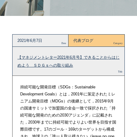
2021年6月7日
代表ブログ
Date
Category
【マネジメントレター2021年6月号】できることからはじ
めよう ＳＤＧｓへの取り組み
Title
持続可能な開発目標（SDGs：Sustainable
Development Goals）とは，2001年に策定されたミレ
ニアム開発目標（MDGs）の後継として，2015年9月
の国連サミットで加盟国の全会一致で採択された「持
続可能な開発のための2030アジェンダ」に記載され
た，2030年までに持続可能でよりよい世界を目指す国
際目標です。17のゴール・169のターゲットから構成
され，地球上の「誰一人取り残さない（leave no one