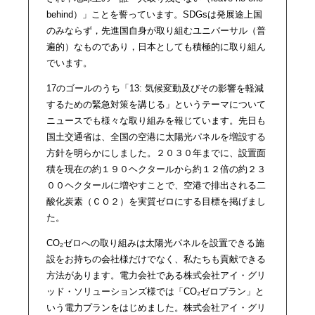
behind）」ことを誓っています。SDGsは発展途上国
のみならず，先進国自身が取り組むユニバーサル（普
遍的）なものであり，日本としても積極的に取り組ん
でいます。
17のゴールのうち「13: 気候変動及びその影響を軽減
するための緊急対策を講じる」というテーマについて
ニュースでも様々な取り組みを報じています。先日も
国土交通省は、全国の空港に太陽光パネルを増設する
方針を明らかにしました。２０３０年までに、設置面
積を現在の約１９０ヘクタールから約１２倍の約２３
００ヘクタールに増やすことで、空港で排出される二
酸化炭素（ＣＯ２）を実質ゼロにする目標を掲げまし
た。
CO₂ゼロへの取り組みは太陽光パネルを設置できる施
設をお持ちの会社様だけでなく、私たちも貢献できる
方法があります。電力会社である株式会社アイ・グリ
ッド・ソリューションズ様では「CO₂ゼロプラン」と
いう電力プランをはじめました。株式会社アイ・グリ