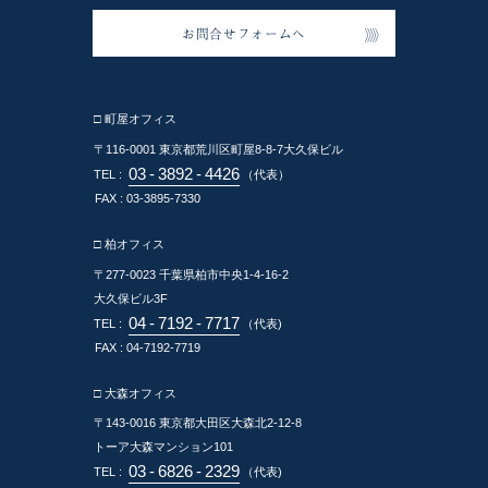
お問合せフォームへ
□ 町屋オフィス
〒116-0001
東京都荒川区町屋8-8-7大久保ビル
03
-
3892
-
4426
TEL :
（代表）
FAX : 03-3895-7330
□ 柏オフィス
〒277-0023
千葉県柏市中央1-4-16-2
大久保ビル3F
04
-
7192
-
7717
TEL :
（代表)
FAX : 04-7192-7719
□ 大森オフィス
〒143-0016
東京都大田区大森北2-12-8
トーア大森マンション101
03
-
6826
-
2329
TEL :
（代表)