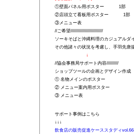
①壁面パネル用ポスター 1部 4,
②店頭立て看板用ポスター 1部 3
③メニュー表 10部 
//ご希望///////////////////////////
ソーキそばと沖縄料理のカジュアルダ
その他諸々の状況を考慮し、手羽先唐
↓
//協会事務局サポート内容//////////
ショップツールの企画とデザイン作成
① 名物メインのポスター
② メニュー案内用ポスター
③ メニュー表
サポート事例はこちら
↓↓↓
飲食店の販売促進ケーススタディvol.66