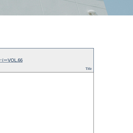
VOL.66
Title