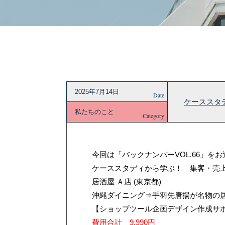
2025年7月14日
Date
ケーススタ
私たちのこと
Category
今回は「バックナンバーVOL.66」を
ケーススタディから学ぶ！ 集客・売上・
居酒屋 Ａ店 (東京都)
沖縄ダイニング⇒手羽先唐揚が名物の
【ショップツール企画デザイン作成サ
費用合計 9,990円